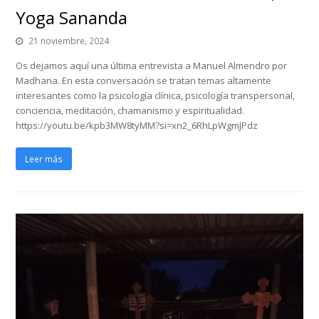
Yoga Sananda
21 noviembre, 2024
Os dejamos aquí una última entrevista a Manuel Almendro por
Madhana. En esta conversación se tratan temas altamente
interesantes como la psicología clínica, psicología transpersonal,
conciencia, meditación, chamanismo y espiritualidad.
https://youtu.be/kpb3MW8tyMM?si=xn2_6RhLpWgmJPdz
Leer más