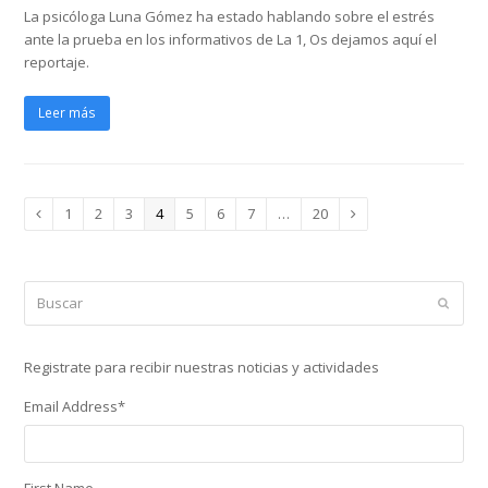
La psicóloga Luna Gómez ha estado hablando sobre el estrés
ante la prueba en los informativos de La 1, Os dejamos aquí el
reportaje.
Leer más
Page
Page
Page
Page
Page
Page
Page
Page
1
2
3
4
5
6
7
…
20
Anterior
Siguiente
Buscar
Enviar
Registrate para recibir nuestras noticias y actividades
Email Address
*