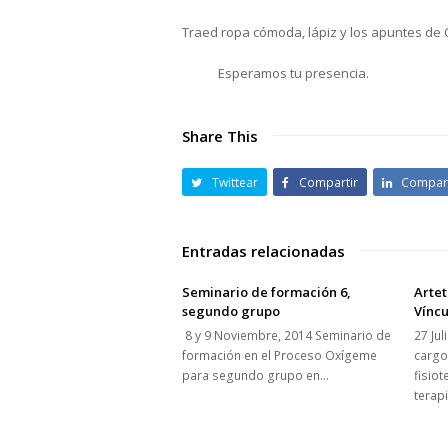
Traed ropa cómoda, lápiz y los apuntes de C
Esperamos tu presencia.
Share This
Twittear
Compartir
Compart
Entradas relacionadas
Seminario de formación 6,
Artet
segundo grupo
Víncu
8 y 9 Noviembre, 2014 Seminario de
27 Ju
formación en el Proceso Oxígeme
cargo
para segundo grupo en…
fisio
terap