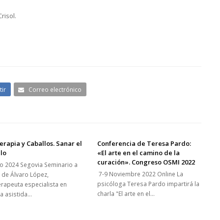
risol.
ir
Correo electrónico
erapia y Caballos. Sanar el
Conferencia de Teresa Pardo:
lo
«El arte en el camino de la
curación». Congreso OSMI 2022
lio 2024 Segovia Seminario a
7-9 Noviembre 2022 Online La
 de Álvaro López,
psicóloga Teresa Pardo impartirá la
terapeuta especialista en
charla "El arte en el…
ia asistida…