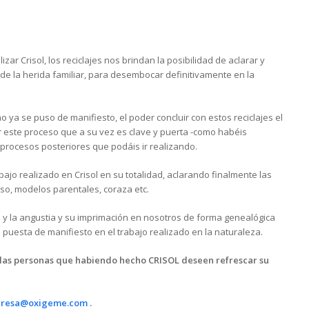
r Crisol, los reciclajes nos brindan la posibilidad de aclarar y
 de la herida familiar, para desembocar definitivamente en la
mo ya se puso de manifiesto, el poder concluir con estos reciclajes el
r este proceso que a su vez es clave y puerta -como habéis
rocesos posteriores que podáis ir realizando.
trabajo realizado en Crisol en su totalidad, aclarando finalmente las
so, modelos parentales, coraza etc.
do y la angustia y su imprimación en nosotros de forma genealógica
s puesta de manifiesto en el trabajo realizado en la naturaleza.
llas personas que habiendo hecho CRISOL deseen refrescar su
eresa@oxigeme.com
.