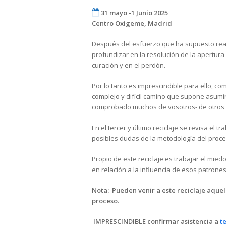
31 mayo -1 Junio 2025
Centro Oxígeme, Madrid
Después del esfuerzo que ha supuesto realiza
profundizar en la resolución de la apertura
curación y en el perdón.
Por lo tanto es imprescindible para ello, co
complejo y difícil camino que supone asumi
comprobado muchos de vosotros- de otros p
En el tercer y último reciclaje se revisa el 
posibles dudas de la metodología del proce
Propio de este reciclaje es trabajar el mie
en relación a la influencia de esos patrone
Nota: Pueden venir a este reciclaje aque
proceso.
IMPRESCINDIBLE
confirmar asistencia a
t