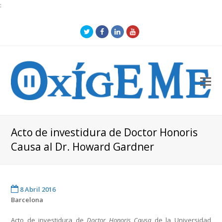
:
Twitter
Facebook
LinkedIn
Youtube
O
Mo
M
Acto de investidura de Doctor Honoris
Causa al Dr. Howard Gardner
8 Abril 2016
Barcelona
Acto de investidura de
Doctor Honoris Causa
de la Universidad