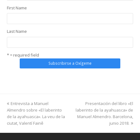
First Name
Last Name
* = required field
previous
next
Entrevista a Manuel
Presentación del libro «El
post:
post:
Almendro sobre «El laberinto
laberinto de la ayahuasca» de
de la ayahuasca». La veu de la
Manuel Almendro. Barcelona,
ciutat, Valentí Fainê
junio 2018.