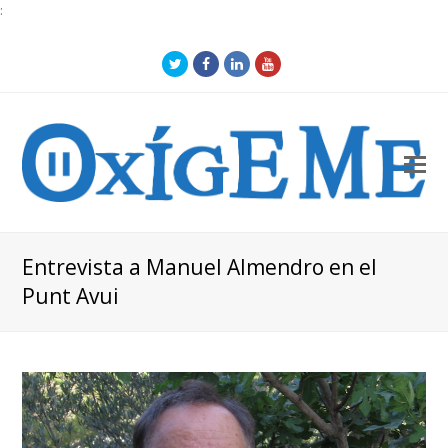
:
Twitter
Facebook
LinkedIn
Youtube
O
Mo
M
Entrevista a Manuel Almendro en el
Punt Avui