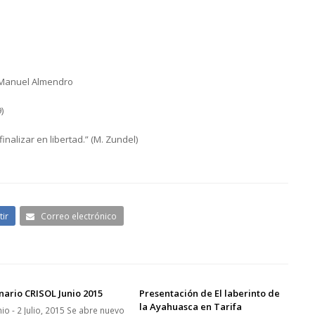
 Manuel Almendro
)
nalizar en libertad.” (M. Zundel)
ir
Correo electrónico
ario CRISOL Junio 2015
Presentación de El laberinto de
la Ayahuasca en Tarifa
io - 2 Julio, 2015 Se abre nuevo