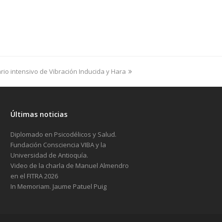
io intensivo de Vibración Inducida y Hara
Últimas noticias
Diplomado en Psicodélicos y Salud.
Fundación Consciencia VIBA y la
Universidad de Antioquía.
Video de la charla de Manuel Almendro
en el FITRA 2026
In Memoriam. Jaume Patuel Puig