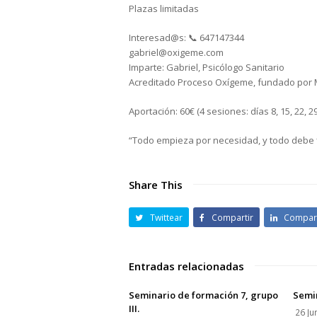
Plazas limitadas
Interesad@s: 📞 647147344
gabriel@oxigeme.com
Imparte: Gabriel, Psicólogo Sanitario
Acreditado Proceso Oxígeme, fundado por
Aportación: 60€ (4 sesiones: días 8, 15, 22, 29
“Todo empieza por necesidad, y todo debe fi
Share This
Twittear
Compartir
Compart
Entradas relacionadas
Seminario de formación 7, grupo
Semin
III.
26 Jun