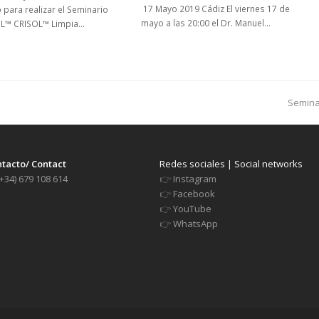
17 Mayo 2019 Cádiz El viernes 17 de
 para realizar el Seminario
mayo a las 20:00 el Dr. Manuel…
L™ CRISOL™ Limpia…
next
Seminar
post:
tacto/ Contact
Redes sociales | Social networks
+34) 679 108 614
👉
Instagram
👉
Facebook
👉
YouTube
👉
WhatsApp