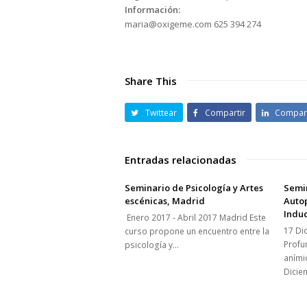
Información:
maria@oxigeme.com 625 394 274
Share This
Twittear
Compartir
Compart
Entradas relacionadas
Seminario de Psicología y Artes
Semi
escénicas, Madrid
Autop
Indu
Enero 2017 - Abril 2017 Madrid Este
17 Di
curso propone un encuentro entre la
Profu
psicología y…
aními
Dicie