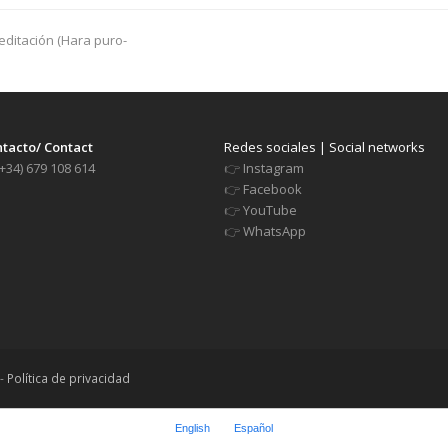
editación (Hara puro-
tacto/ Contact
Redes sociales | Social networks
+34) 679 108 614
👉
Instagram
👉
Facebook
👉
YouTube
👉
WhatsApp
-
Política de privacidad
English
Español