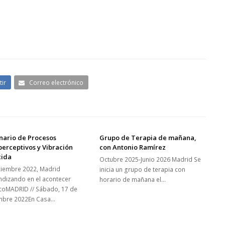
ir
Correo electrónico
nario de Procesos
Grupo de Terapia de mañana,
erceptivos y Vibración
con Antonio Ramírez
cida
Octubre 2025-Junio 2026 Madrid Se
ciembre 2022, Madrid
inicia un grupo de terapia con
ndizando en el acontecer
horario de mañana el…
coMADRID // Sábado, 17 de
mbre 2022En Casa…