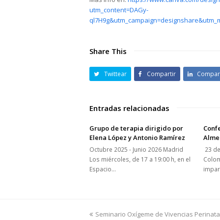
utm_content=DAGy-
ql7H9g&utm_campaign=designshare&utm_me
Share This
Twittear
Compartir
Compart
Entradas relacionadas
Grupo de terapia dirigido por
Conf
Elena López y Antonio Ramírez
Alme
Octubre 2025 - Junio 2026 Madrid
23 d
Los miércoles, de 17 a 19:00 h, en el
Colom
Espacio…
impar
previous
Seminario Oxígeme de Vivencias Perinat