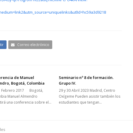
dium=link2&utm_source=uniquelinks&utlId=hc59a3d9218
ir
Correo electrónico
erencia de Manuel
Seminario nº 8 de formación.
ndro, Bogotá, Colombia
Grupo IV.
e Febrero 2017 Bogotá,
29 y 30 Abril 2023 Madrid, Centro
bia Manuel Almendro
Oxígeme Pueden asistir también los
tirá una conferencia sobre el…
estudiantes que tengan…
ales