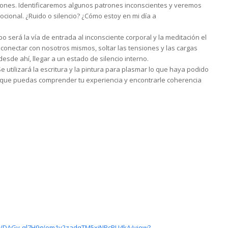
iones. Identificaremos algunos patrones inconscientes y veremos
cional. ¿Ruido o silencio? ¿Cómo estoy en mi día a
o será la vía de entrada al inconsciente corporal y la meditación el
onectar con nosotros mismos, soltar las tensiones y las cargas
esde ahí, llegar a un estado de silencio interno.
Se utilizará la escritura y la pintura para plasmar lo que haya podido
a que puedas comprender tu experiencia y encontrarle coherencia
gn/DAGy-ql7H9g/om1v2zadqTM5xiNPcPU4kA/view?