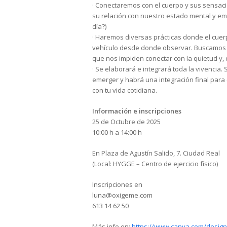
· Conectaremos con el cuerpo y sus sensac
su relación con nuestro estado mental y emo
día?)
· Haremos diversas prácticas donde el cuerp
vehículo desde donde observar. Buscamos c
que nos impiden conectar con la quietud y, d
· Se elaborará e integrará toda la vivencia. 
emerger y habrá una integración final par
con tu vida cotidiana.
Información e inscripciones
25 de Octubre de 2025
10:00 h a 14:00 h
En Plaza de Agustín Salido, 7. Ciudad Real
(Local: HYGGE – Centro de ejercicio físico)
Inscripciones en
luna@oxigeme.com
613 14 62 50
Más info en:
https://www.canva.com/desi