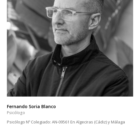
Fernando Soria Blanco
Psicólogo
Psicólogo Nº Colegiado: AN-09561 En Algeciras (Cádiz) y Málaga