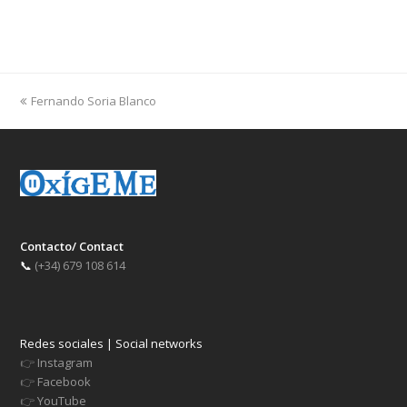
previous
Fernando Soria Blanco
post:
Contacto/ Contact
📞
(+34) 679 108 614
Redes sociales | Social networks
👉
Instagram
👉
Facebook
👉
YouTube