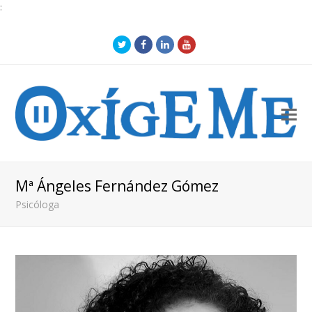
:
Twitter
Facebook
LinkedIn
Youtube
O
Mo
M
Mª Ángeles Fernández Gómez
Psicóloga