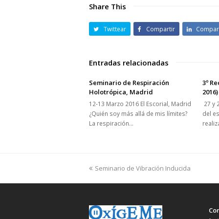
Share This
Twittear
Compartir
Compart
Entradas relacionadas
Seminario de Respiración
3º Re
Holotrópica, Madrid
2016)
12-13 Marzo 2016 El Escorial, Madrid
27 y 
¿Quién soy más allá de mis límites?
del e
La respiración…
realiz
previous
Seminario de Vibración Inducida
post:
Con