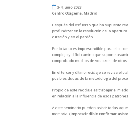
3-4 Junio 2023
Centro Oxígeme, Madrid
Después del esfuerzo que ha supuesto realiza
profundizar en la resolución de la apertura
curación y en el perdón.
Por lo tanto es imprescindible para ello, co
complejo y difícil camino que supone asumi
comprobado muchos de vosotros- de otros p
En el tercer y último reciclaje se revisa el 
posibles dudas de la metodología del proce
Propio de este reciclaje es trabajar el mie
en relación a la influencia de esos patrone
A este seminario pueden asistir todas aque
memoria.
(Imprescindible confirmar asiste