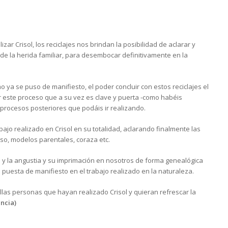
r Crisol, los reciclajes nos brindan la posibilidad de aclarar y
 de la herida familiar, para desembocar definitivamente en la
mo ya se puso de manifiesto, el poder concluir con estos reciclajes el
r este proceso que a su vez es clave y puerta -como habéis
rocesos posteriores que podáis ir realizando.
trabajo realizado en Crisol en su totalidad, aclarando finalmente las
so, modelos parentales, coraza etc.
do y la angustia y su imprimación en nosotros de forma genealógica
s puesta de manifiesto en el trabajo realizado en la naturaleza.
llas personas que hayan realizado Crisol y quieran refrescar la
ncia)