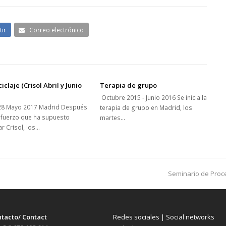
ir
Correo electrónico
ciclaje (Crisol Abril y Junio
Terapia de grupo
Octubre 2015 - Junio 2016 Se inicia la
28 Mayo 2017 Madrid Después
terapia de grupo en Madrid, los
sfuerzo que ha supuesto
martes…
ar Crisol, los…
next
Seminario de Proce
post:
tacto/ Contact
Redes sociales | Social networks