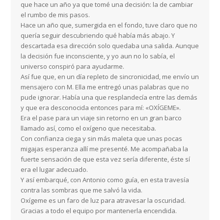
que hace un año ya que tomé una decisión: la de cambiar
el rumbo de mis pasos.
Hace un año que, sumergida en el fondo, tuve claro que no
quería seguir descubriendo qué había más abajo. Y
descartada esa dirección solo quedaba una salida. Aunque
la decisión fue inconsciente, y yo aun no lo sabía, el
universo conspiró para ayudarme.
Así fue que, en un día repleto de sincronicidad, me envío un
mensajero con M. Ella me entregó unas palabras que no
pude ignorar. Había una que resplandecía entre las demás
y que era desconocida entonces para mí: «OXÍGEME».
Era el pase para un viaje sin retorno en un gran barco
llamado así, como el oxígeno que necesitaba.
Con confianza ciega y sin más maleta que unas pocas
migajas esperanza allí me presenté. Me acompañaba la
fuerte sensación de que esta vez sería diferente, éste sí
era el lugar adecuado.
Y así embarqué, con Antonio como guía, en esta travesía
contra las sombras que me salvó la vida.
Oxígeme es un faro de luz para atravesar la oscuridad.
Gracias a todo el equipo por mantenerla encendida.