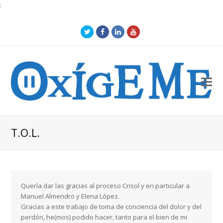
:
Twitter
Facebook
LinkedIn
Youtube
O
Mo
M
T.O.L.
Quería dar las gracias al proceso Crisol y en particular a
Manuel Almendro y Elena López.
Gracias a este trabajo de toma de conciencia del dolor y del
perdón, he(mos) podido hacer, tanto para el bien de mi