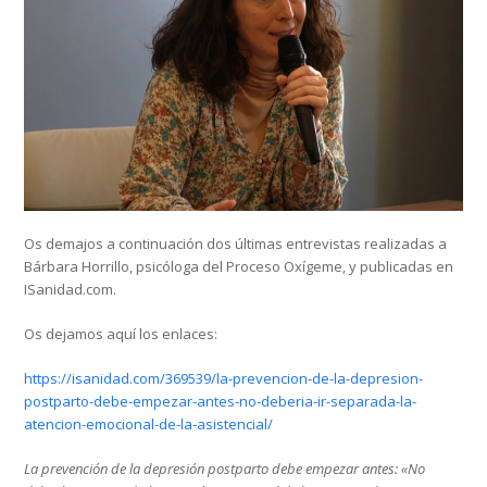
Os demajos a continuación dos últimas entrevistas realizadas a
Bárbara Horrillo, psicóloga del Proceso Oxígeme, y publicadas en
ISanidad.com.
Os dejamos aquí los enlaces:
https://isanidad.com/369539/la-prevencion-de-la-depresion-
postparto-debe-empezar-antes-no-deberia-ir-separada-la-
atencion-emocional-de-la-asistencial/
La prevención de la depresión postparto debe empezar antes: «No