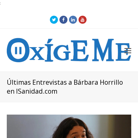
:
Twitter
Facebook
LinkedIn
Youtube
O
Mo
M
Últimas Entrevistas a Bárbara Horrillo
en ISanidad.com