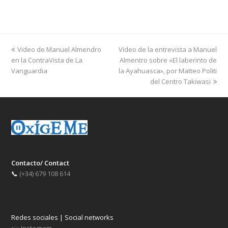
previous
next
Video de Manuel Almendro
Video de la entrevista a Manuel
post:
post:
en la ContraVista de La
Almentro sobre «El laberinto de
Vanguardia
la Ayahuasca», por Matteo Politi
del Centro Takiwasi
Contacto/ Contact
📞
(+34) 679 108 614
Redes sociales | Social networks
👉
Instagram