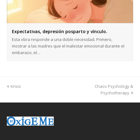
Expectativas, depresión posparto y vínculo.
Esta obra responde a una doble necesidad. Primero,
mostrar a las madres que el malestar emocional durante el
embarazo, el…
previous
next
Krisis
Chaos Psychology &
post:
post:
Psychotherapy