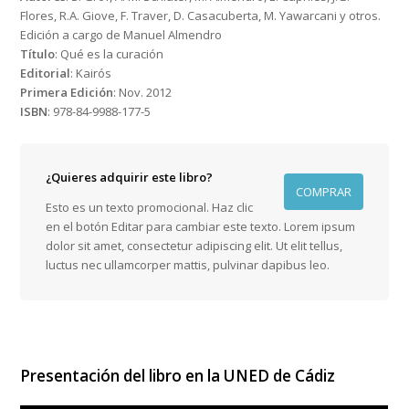
Flores, R.A. Giove, F. Traver, D. Casacuberta, M. Yawarcani y otros.
Edición a cargo de Manuel Almendro
Título
: Qué es la curación
Editorial
: Kairós
Primera Edición
: Nov. 2012
ISBN
: 978-84-9988-177-5
¿Quieres adquirir este libro?
COMPRAR
Esto es un texto promocional. Haz clic
en el botón Editar para cambiar este texto. Lorem ipsum
dolor sit amet, consectetur adipiscing elit. Ut elit tellus,
luctus nec ullamcorper mattis, pulvinar dapibus leo.
Presentación del libro en la UNED de Cádiz