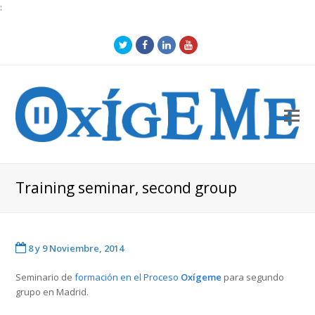
:
Twitter
Facebook
LinkedIn
Youtube
O
Mo
M
Training seminar, second group
8 y 9 Noviembre, 2014
Seminario de
formación en el Proceso
Oxígeme
para segundo
grupo en Madrid.